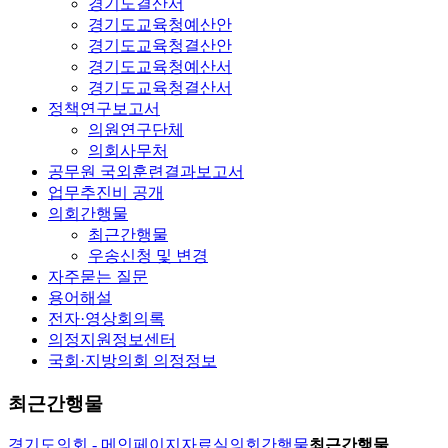
경기도결산서
경기도교육청예산안
경기도교육청결산안
경기도교육청예산서
경기도교육청결산서
정책연구보고서
의원연구단체
의회사무처
공무원 국외훈련결과보고서
업무추진비 공개
의회간행물
최근간행물
우송신청 및 변경
자주묻는 질문
용어해설
전자·영상회의록
의정지원정보센터
국회·지방의회 의정정보
최근간행물
경기도의회 - 메인페이지
자료실
의회간행물
최근간행물