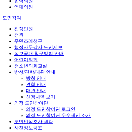
현역의원
역대의원
도민참여
진정민원
청원
주민조례청구
행정사무감사 도민제보
정보공개 청구방법 안내
어린이의회
청소년의회교실
방청/견학/대관 안내
방청 안내
견학 안내
대관 안내
신청내역 보기
의정 도민참여단
의정 도민참여단 로그인
의정 도민참여단 우수제안 소개
도민인식조사 결과
사전정보공표