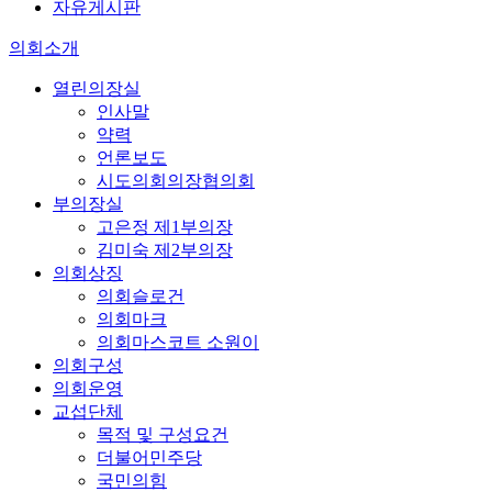
자유게시판
의회소개
열린의장실
인사말
약력
언론보도
시도의회의장협의회
부의장실
고은정 제1부의장
김미숙 제2부의장
의회상징
의회슬로건
의회마크
의회마스코트 소원이
의회구성
의회운영
교섭단체
목적 및 구성요건
더불어민주당
국민의힘