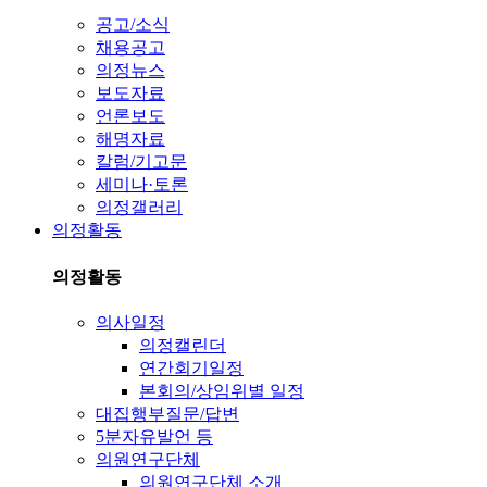
공고/소식
채용공고
의정뉴스
보도자료
언론보도
해명자료
칼럼/기고문
세미나·토론
의정갤러리
의정활동
의정활동
의사일정
의정캘린더
연간회기일정
본회의/상임위별 일정
대집행부질문/답변
5분자유발언 등
의원연구단체
의원연구단체 소개