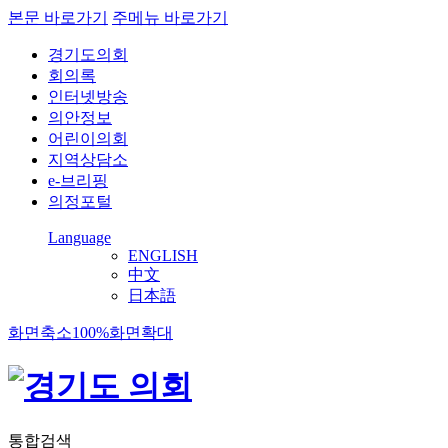
본문 바로가기
주메뉴 바로가기
경기도의회
회의록
인터넷방송
의안정보
어린이의회
지역상담소
e-브리핑
의정포털
Language
ENGLISH
中文
日本語
화면축소
100%
화면확대
통합검색