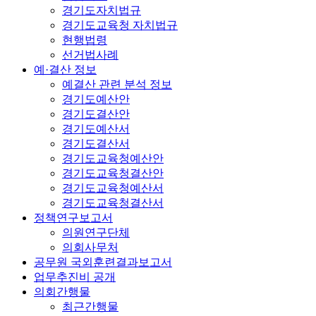
경기도자치법규
경기도교육청 자치법규
현행법령
선거법사례
예·결산 정보
예결산 관련 분석 정보
경기도예산안
경기도결산안
경기도예산서
경기도결산서
경기도교육청예산안
경기도교육청결산안
경기도교육청예산서
경기도교육청결산서
정책연구보고서
의원연구단체
의회사무처
공무원 국외훈련결과보고서
업무추진비 공개
의회간행물
최근간행물