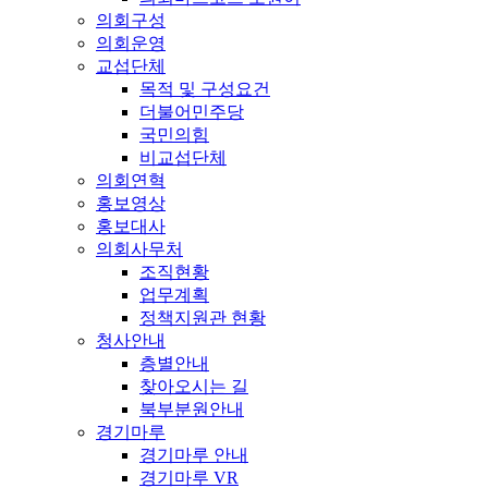
의회구성
의회운영
교섭단체
목적 및 구성요건
더불어민주당
국민의힘
비교섭단체
의회연혁
홍보영상
홍보대사
의회사무처
조직현황
업무계획
정책지원관 현황
청사안내
층별안내
찾아오시는 길
북부분원안내
경기마루
경기마루 안내
경기마루 VR