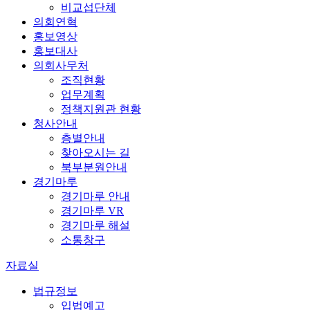
비교섭단체
의회연혁
홍보영상
홍보대사
의회사무처
조직현황
업무계획
정책지원관 현황
청사안내
층별안내
찾아오시는 길
북부분원안내
경기마루
경기마루 안내
경기마루 VR
경기마루 해설
소통창구
자료실
법규정보
입법예고