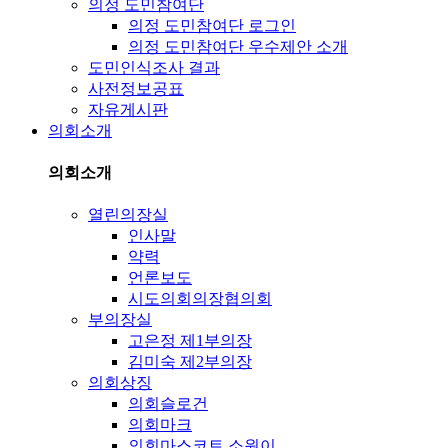
의정 도민참여단
의정 도민참여단 로그인
의정 도민참여단 우수제안 소개
도민인식조사 결과
사전정보공표
자유게시판
의회소개
의회소개
열린의장실
인사말
약력
언론보도
시도의회의장협의회
부의장실
고은정 제1부의장
김미숙 제2부의장
의회상징
의회슬로건
의회마크
의회마스코트 소원이