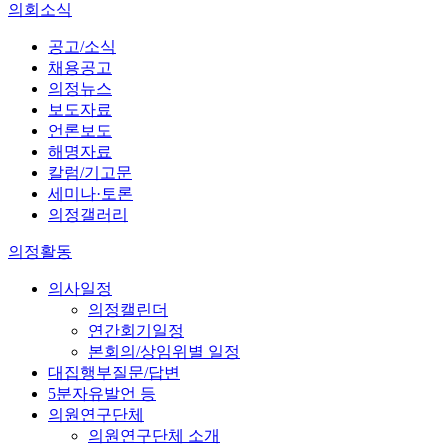
의회소식
공고/소식
채용공고
의정뉴스
보도자료
언론보도
해명자료
칼럼/기고문
세미나·토론
의정갤러리
의정활동
의사일정
의정캘린더
연간회기일정
본회의/상임위별 일정
대집행부질문/답변
5분자유발언 등
의원연구단체
의원연구단체 소개