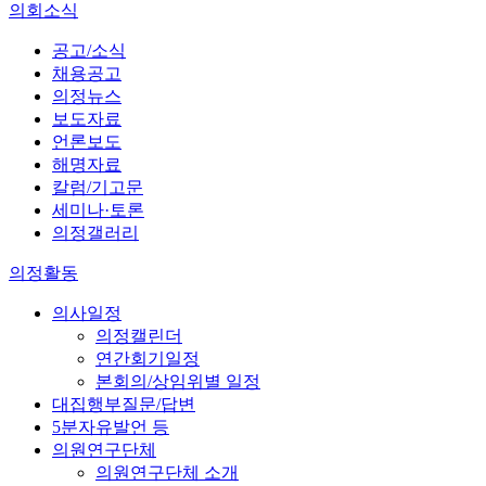
의회소식
공고/소식
채용공고
의정뉴스
보도자료
언론보도
해명자료
칼럼/기고문
세미나·토론
의정갤러리
의정활동
의사일정
의정캘린더
연간회기일정
본회의/상임위별 일정
대집행부질문/답변
5분자유발언 등
의원연구단체
의원연구단체 소개