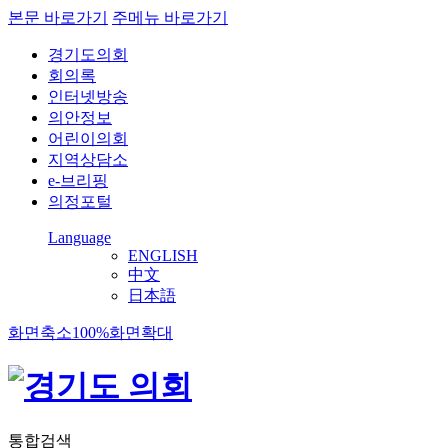
본문 바로가기
주메뉴 바로가기
경기도의회
회의록
인터넷방송
의안정보
어린이의회
지역상담소
e-브리핑
의정포털
Language
ENGLISH
中文
日本語
화면축소
100%
화면확대
통합검색