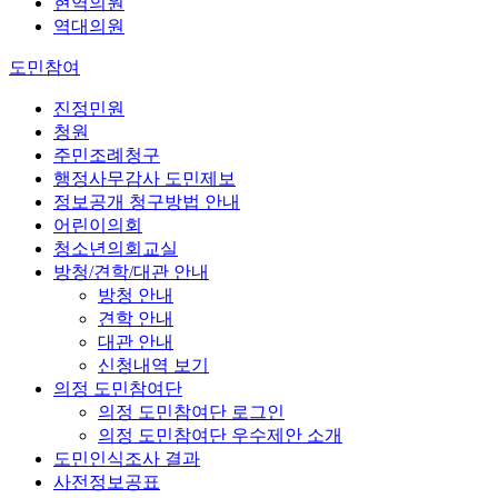
현역의원
역대의원
도민참여
진정민원
청원
주민조례청구
행정사무감사 도민제보
정보공개 청구방법 안내
어린이의회
청소년의회교실
방청/견학/대관 안내
방청 안내
견학 안내
대관 안내
신청내역 보기
의정 도민참여단
의정 도민참여단 로그인
의정 도민참여단 우수제안 소개
도민인식조사 결과
사전정보공표