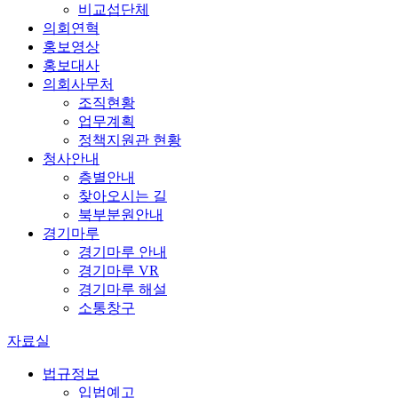
비교섭단체
의회연혁
홍보영상
홍보대사
의회사무처
조직현황
업무계획
정책지원관 현황
청사안내
층별안내
찾아오시는 길
북부분원안내
경기마루
경기마루 안내
경기마루 VR
경기마루 해설
소통창구
자료실
법규정보
입법예고