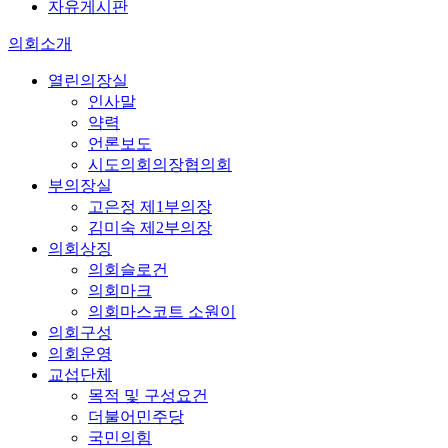
자유게시판
의회소개
열린의장실
인사말
약력
언론보도
시도의회의장협의회
부의장실
고은정 제1부의장
김미숙 제2부의장
의회상징
의회슬로건
의회마크
의회마스코트 소원이
의회구성
의회운영
교섭단체
목적 및 구성요건
더불어민주당
국민의힘