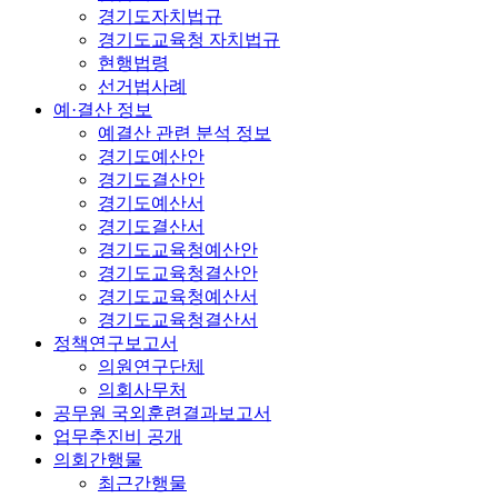
경기도자치법규
경기도교육청 자치법규
현행법령
선거법사례
예·결산 정보
예결산 관련 분석 정보
경기도예산안
경기도결산안
경기도예산서
경기도결산서
경기도교육청예산안
경기도교육청결산안
경기도교육청예산서
경기도교육청결산서
정책연구보고서
의원연구단체
의회사무처
공무원 국외훈련결과보고서
업무추진비 공개
의회간행물
최근간행물