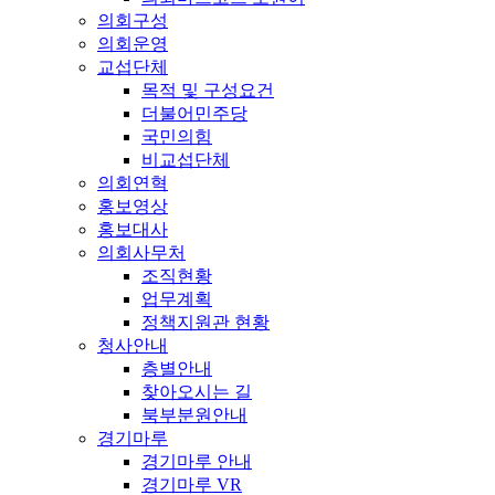
의회구성
의회운영
교섭단체
목적 및 구성요건
더불어민주당
국민의힘
비교섭단체
의회연혁
홍보영상
홍보대사
의회사무처
조직현황
업무계획
정책지원관 현황
청사안내
층별안내
찾아오시는 길
북부분원안내
경기마루
경기마루 안내
경기마루 VR