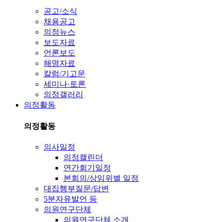
공고/소식
채용공고
의정뉴스
보도자료
언론보도
해명자료
칼럼/기고문
세미나·토론
의정갤러리
의정활동
의정활동
의사일정
의정캘린더
연간회기일정
본회의/상임위별 일정
대집행부질문/답변
5분자유발언 등
의원연구단체
의원연구단체 소개