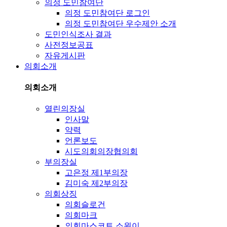
의정 도민참여단
의정 도민참여단 로그인
의정 도민참여단 우수제안 소개
도민인식조사 결과
사전정보공표
자유게시판
의회소개
의회소개
열린의장실
인사말
약력
언론보도
시도의회의장협의회
부의장실
고은정 제1부의장
김미숙 제2부의장
의회상징
의회슬로건
의회마크
의회마스코트 소원이