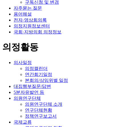
구독신청 및 변경
자주묻는 질문
용어해설
전자·영상회의록
의정지원정보센터
국회·지방의회 의정정보
의정활동
의사일정
의정캘린더
연간회기일정
본회의/상임위별 일정
대집행부질문/답변
5분자유발언 등
의원연구단체
의원연구단체 소개
연구단체현황
정책연구보고서
국제교류