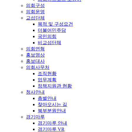
의회구성
의회운영
교섭단체
목적 및 구성요건
더불어민주당
국민의힘
비교섭단체
의회연혁
홍보영상
홍보대사
의회사무처
조직현황
업무계획
정책지원관 현황
청사안내
층별안내
찾아오시는 길
북부분원안내
경기마루
경기마루 안내
경기마루 VR