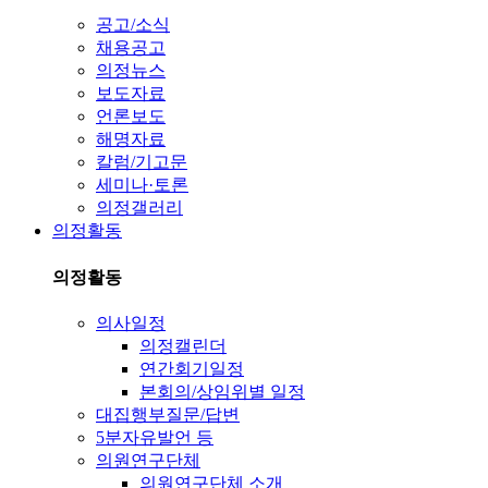
공고/소식
채용공고
의정뉴스
보도자료
언론보도
해명자료
칼럼/기고문
세미나·토론
의정갤러리
의정활동
의정활동
의사일정
의정캘린더
연간회기일정
본회의/상임위별 일정
대집행부질문/답변
5분자유발언 등
의원연구단체
의원연구단체 소개