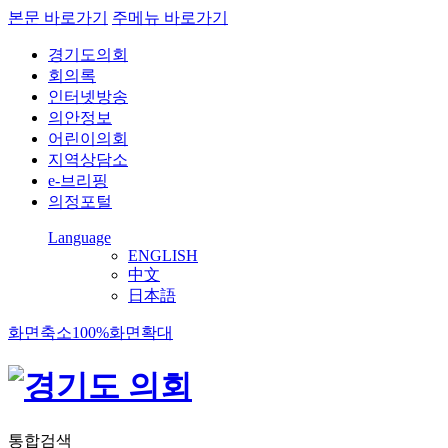
본문 바로가기
주메뉴 바로가기
경기도의회
회의록
인터넷방송
의안정보
어린이의회
지역상담소
e-브리핑
의정포털
Language
ENGLISH
中文
日本語
화면축소
100%
화면확대
통합검색