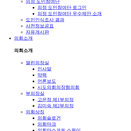
의정 도민참여단
의정 도민참여단 로그인
의정 도민참여단 우수제안 소개
도민인식조사 결과
사전정보공표
자유게시판
의회소개
의회소개
열린의장실
인사말
약력
언론보도
시도의회의장협의회
부의장실
고은정 제1부의장
김미숙 제2부의장
의회상징
의회슬로건
의회마크
의회마스코트 소원이