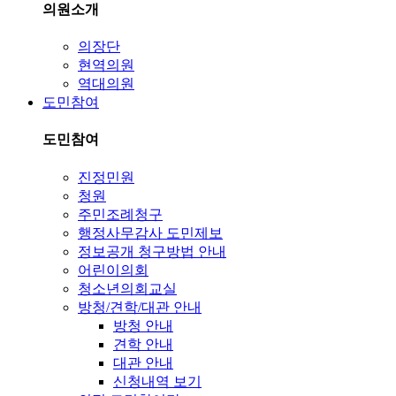
의원소개
의장단
현역의원
역대의원
도민참여
도민참여
진정민원
청원
주민조례청구
행정사무감사 도민제보
정보공개 청구방법 안내
어린이의회
청소년의회교실
방청/견학/대관 안내
방청 안내
견학 안내
대관 안내
신청내역 보기