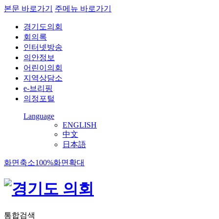
본문 바로가기
주메뉴 바로가기
경기도의회
회의록
인터넷방송
의안정보
어린이의회
지역상담소
e-브리핑
의정포털
Language
ENGLISH
中文
日本語
화면축소
100%
화면확대
통합검색