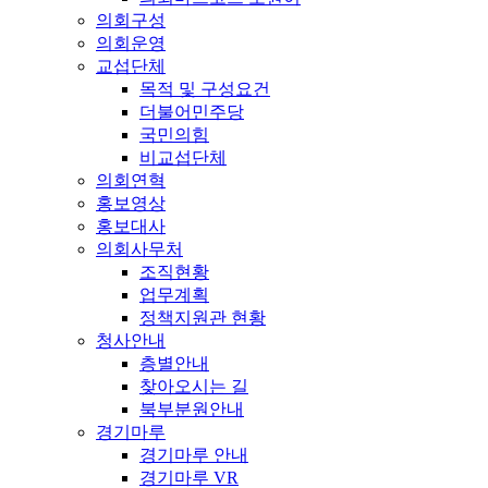
의회구성
의회운영
교섭단체
목적 및 구성요건
더불어민주당
국민의힘
비교섭단체
의회연혁
홍보영상
홍보대사
의회사무처
조직현황
업무계획
정책지원관 현황
청사안내
층별안내
찾아오시는 길
북부분원안내
경기마루
경기마루 안내
경기마루 VR