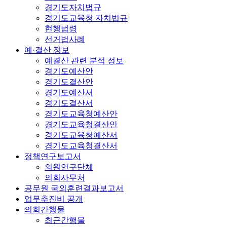
경기도자치법규
경기도교육청 자치법규
현행법령
선거법사례
예·결산 정보
예결산 관련 분석 정보
경기도예산안
경기도결산안
경기도예산서
경기도결산서
경기도교육청예산안
경기도교육청결산안
경기도교육청예산서
경기도교육청결산서
정책연구보고서
의원연구단체
의회사무처
공무원 국외훈련결과보고서
업무추진비 공개
의회간행물
최근간행물