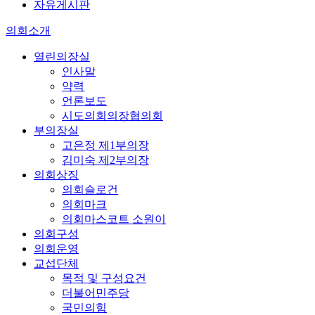
자유게시판
의회소개
열린의장실
인사말
약력
언론보도
시도의회의장협의회
부의장실
고은정 제1부의장
김미숙 제2부의장
의회상징
의회슬로건
의회마크
의회마스코트 소원이
의회구성
의회운영
교섭단체
목적 및 구성요건
더불어민주당
국민의힘