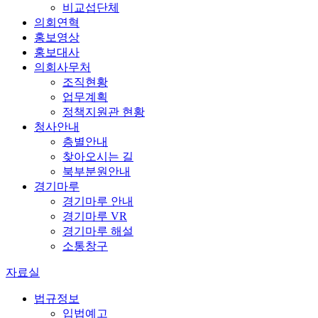
비교섭단체
의회연혁
홍보영상
홍보대사
의회사무처
조직현황
업무계획
정책지원관 현황
청사안내
층별안내
찾아오시는 길
북부분원안내
경기마루
경기마루 안내
경기마루 VR
경기마루 해설
소통창구
자료실
법규정보
입법예고