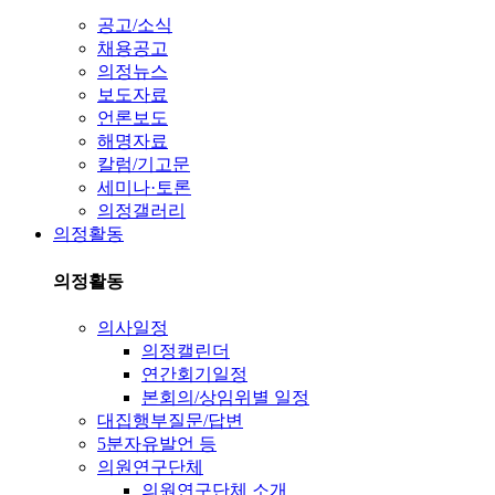
공고/소식
채용공고
의정뉴스
보도자료
언론보도
해명자료
칼럼/기고문
세미나·토론
의정갤러리
의정활동
의정활동
의사일정
의정캘린더
연간회기일정
본회의/상임위별 일정
대집행부질문/답변
5분자유발언 등
의원연구단체
의원연구단체 소개