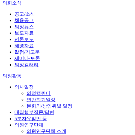
의회소식
공고/소식
채용공고
의정뉴스
보도자료
언론보도
해명자료
칼럼/기고문
세미나·토론
의정갤러리
의정활동
의사일정
의정캘린더
연간회기일정
본회의/상임위별 일정
대집행부질문/답변
5분자유발언 등
의원연구단체
의원연구단체 소개