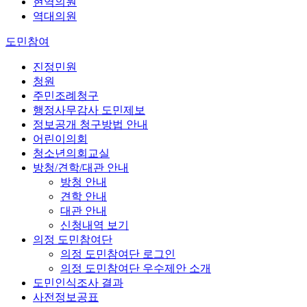
현역의원
역대의원
도민참여
진정민원
청원
주민조례청구
행정사무감사 도민제보
정보공개 청구방법 안내
어린이의회
청소년의회교실
방청/견학/대관 안내
방청 안내
견학 안내
대관 안내
신청내역 보기
의정 도민참여단
의정 도민참여단 로그인
의정 도민참여단 우수제안 소개
도민인식조사 결과
사전정보공표