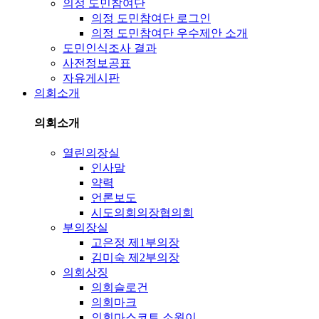
의정 도민참여단
의정 도민참여단 로그인
의정 도민참여단 우수제안 소개
도민인식조사 결과
사전정보공표
자유게시판
의회소개
의회소개
열린의장실
인사말
약력
언론보도
시도의회의장협의회
부의장실
고은정 제1부의장
김미숙 제2부의장
의회상징
의회슬로건
의회마크
의회마스코트 소원이