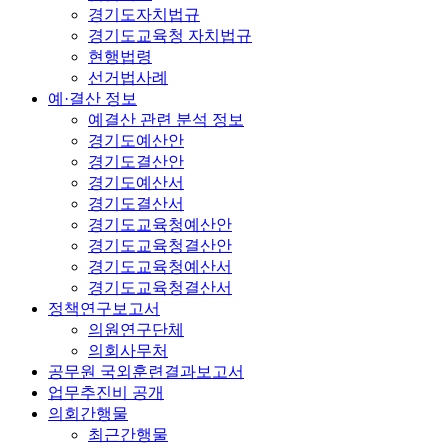
경기도자치법규
경기도교육청 자치법규
현행법령
선거법사례
예·결산 정보
예결산 관련 분석 정보
경기도예산안
경기도결산안
경기도예산서
경기도결산서
경기도교육청예산안
경기도교육청결산안
경기도교육청예산서
경기도교육청결산서
정책연구보고서
의원연구단체
의회사무처
공무원 국외훈련결과보고서
업무추진비 공개
의회간행물
최근간행물