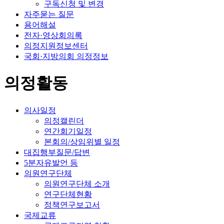
구독신청 및 변경
자주묻는 질문
용어해설
전자·영상회의록
의정지원정보센터
국회·지방의회 의정정보
의정활동
의사일정
의정캘린더
연간회기일정
본회의/상임위별 일정
대집행부질문/답변
5분자유발언 등
의원연구단체
의원연구단체 소개
연구단체현황
정책연구보고서
국제교류