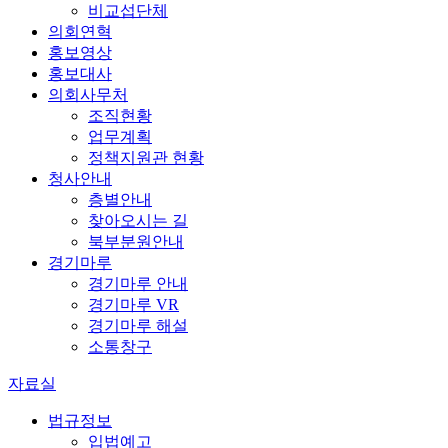
비교섭단체
의회연혁
홍보영상
홍보대사
의회사무처
조직현황
업무계획
정책지원관 현황
청사안내
층별안내
찾아오시는 길
북부분원안내
경기마루
경기마루 안내
경기마루 VR
경기마루 해설
소통창구
자료실
법규정보
입법예고