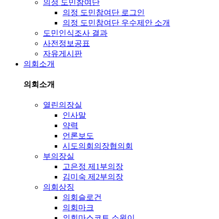
의정 도민참여단
의정 도민참여단 로그인
의정 도민참여단 우수제안 소개
도민인식조사 결과
사전정보공표
자유게시판
의회소개
의회소개
열린의장실
인사말
약력
언론보도
시도의회의장협의회
부의장실
고은정 제1부의장
김미숙 제2부의장
의회상징
의회슬로건
의회마크
의회마스코트 소원이