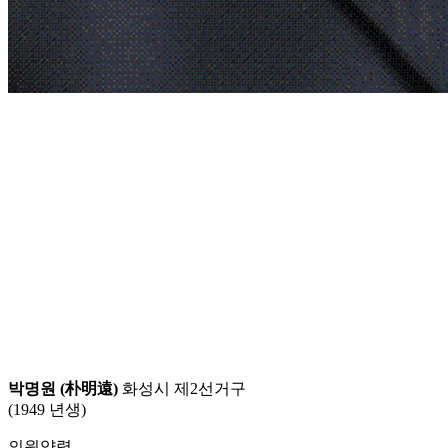
박명원 (朴明遠)
화성시 제2선거구
(1949 년생)
의원약력