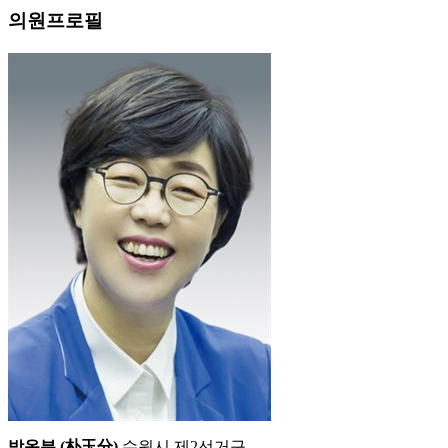
의원프로필
박옥분 (朴玉分)
수원시 제2선거구