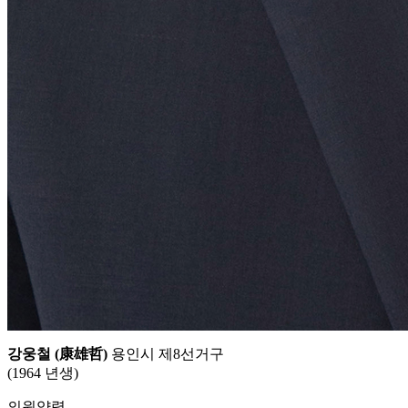
강웅철 (康雄哲)
용인시 제8선거구
(1964 년생)
의원약력